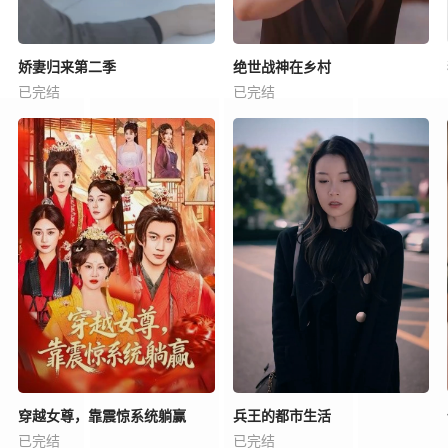
娇妻归来第二季
绝世战神在乡村
已完结
已完结
穿越女尊，靠震惊系统躺赢
兵王的都市生活
已完结
已完结