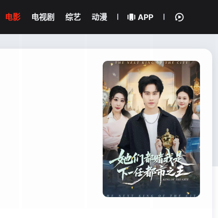
电影
电视剧
综艺
动漫
APP