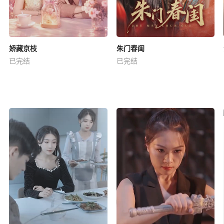
娇藏京枝
朱门春闺
已完结
已完结