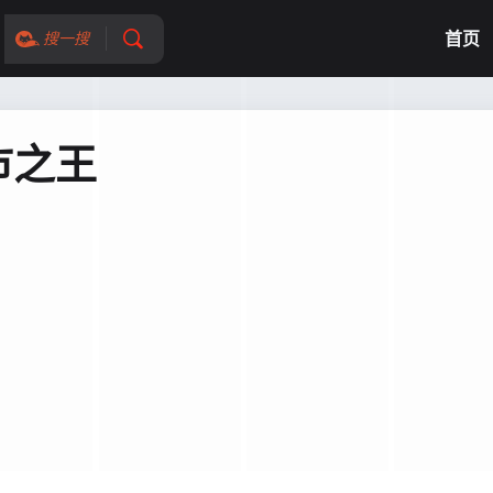
首页
搜一搜
市之王