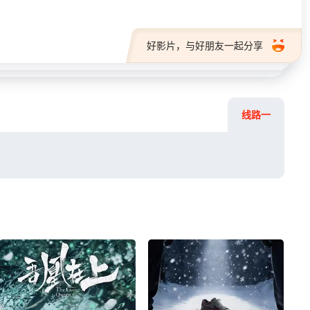
好影片，与好朋友一起分享
线路一