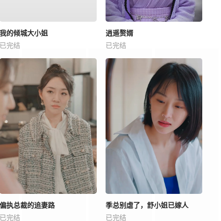
我的倾城大小姐
逍遥赘婿
已完结
已完结
偏执总裁的追妻路
季总别虐了，舒小姐已嫁人
已完结
已完结