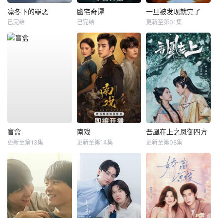
凛冬下的罪恶
幽宅奇谭
一旦被发现就完了
已完结
已完结
更新至第01集
盲盒
南戏
吾凰在上之凤御四方
更新至第13集
更新至第14集
更新至第08集