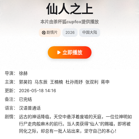
仙人之上
本片由茶杯狐cupfox提供播放
剧情片
2026
中国大陆
立即播放
导演：
徐赫
主演：
郭昊钧
马东辰
王楠楠
杜孙雨妤
张双利
蒋申
更新：
2026-05-18 14:16
备注：
已完结
语言：
汉语普通话
剧情：
远古的神话降临，天空中悬浮着废墟的天庭，一位位神明如
行尸走肉般麻木的前行。当人类获得“仙人”的赐福，即将被
同化之际，却总有一批人站出来，坚守自己的本心！