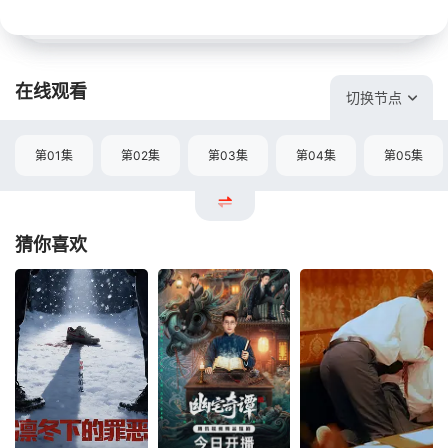
在线观看
切换节点
第01集
第02集
第03集
第04集
第05集
猜你喜欢