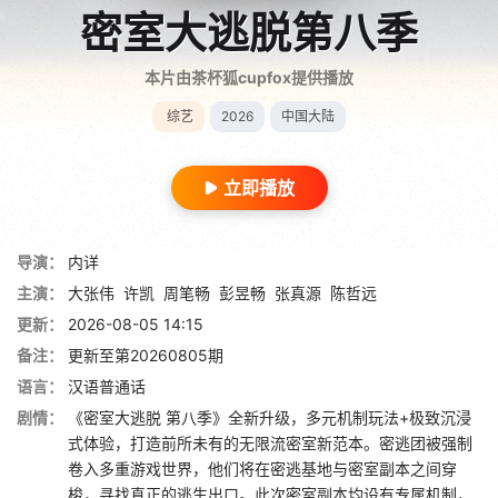
密室大逃脱第八季
本片由茶杯狐cupfox提供播放
综艺
2026
中国大陆
立即播放
导演：
内详
主演：
大张伟
许凯
周笔畅
彭昱畅
张真源
陈哲远
更新：
2026-08-05 14:15
备注：
更新至第20260805期
语言：
汉语普通话
剧情：
《密室大逃脱 第八季》全新升级，多元机制玩法+极致沉浸
式体验，打造前所未有的无限流密室新范本。密逃团被强制
卷入多重游戏世界，他们将在密逃基地与密室副本之间穿
梭，寻找真正的逃生出口。此次密室副本均设有专属机制，