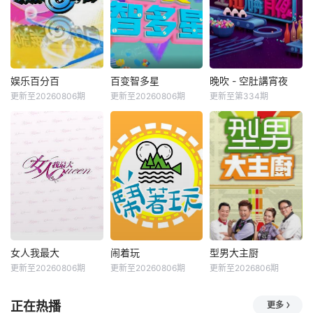
娱乐百分百
百变智多星
晚吹 - 空肚講宵夜
更新至20260806期
更新至20260806期
更新至第334期
女人我最大
闹着玩
型男大主厨
更新至20260806期
更新至20260806期
更新至2026806期
正在热播
更多