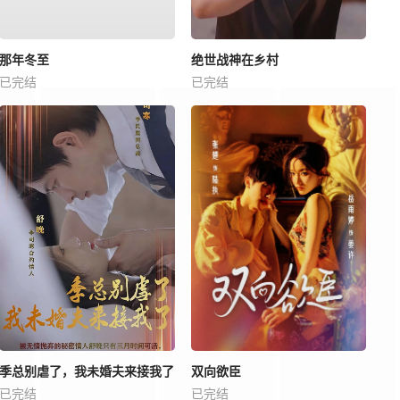
那年冬至
绝世战神在乡村
已完结
已完结
季总别虐了，我未婚夫来接我了
双向欲臣
已完结
已完结