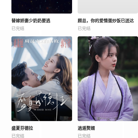
替嫁娇妻少奶奶要逃
顾总，你的爱情蛋炒饭已送达
已完结
已完结
盛夏芬德拉
逍遥赘婿
已完结
已完结