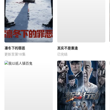
凛冬下的罪恶
其实不是重逢
更新至第18集
已完结