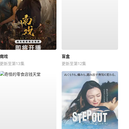
南戏
盲盒
更新至第13集
更新至第12集