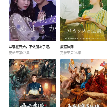
从现在开始，不做朋友了吧。
度假法则
更新至第07集
更新至第06集