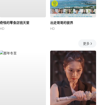
奇怪的零食店钱天堂
出走哥哥的彼界
HD
HD
更多