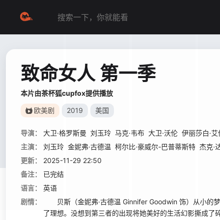
致命女人 第一季
本片由茶杯狐cupfox提供播放
欧美剧
2019
美国
导演：
大卫·格罗斯曼
刘玉玲
马克·韦布
大卫·沃伦
伊丽莎白·艾
主演：
刘玉玲
金妮弗·古德温
柯尔比·豪威尔-巴普蒂斯特
杰克·
更新：
2025-11-29 22:50
备注：
已完结
语言：
英语
剧情：
贝斯（金妮弗·古德温 Ginnifer Goodwin 饰）从
了理想。没想到第三者的出现将她美好的生活幻影撕成了碎