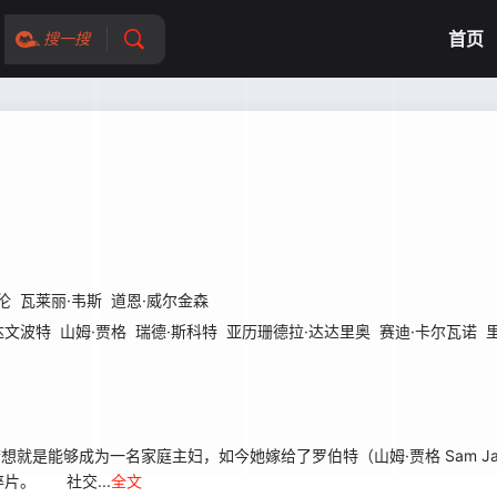
首页
搜一搜
伦
瓦莱丽·韦斯
道恩·威尔金森
达文波特
山姆·贾格
瑞德·斯科特
亚历珊德拉·达达里奥
赛迪·卡尔瓦诺
小的梦想就是能够成为一名家庭主妇，如今她嫁给了罗伯特（山姆·贾格 Sam J
片。 社交...
全文