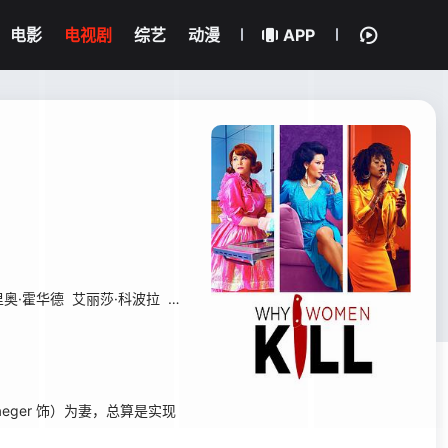
电影
电视剧
综艺
动漫
APP
里奥·霍华德
艾丽莎·科波拉
凯蒂·芬内朗
凯文·丹尼尔斯
琳赛·卡夫
安娜
aeger 饰）为妻，总算是实现