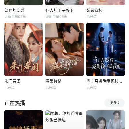
普通的恋爱
仆人的王子殿下
娇藏京枝
更新至第06集
更新至第06集
已完结
朱门春闺
温柔狩猎
当上月嫂后发现孩子是我的
已完结
已完结
已完结
正在热播
更多