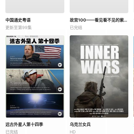
中国通史粤语
故宫100——看见看不见的紫禁城
更新至第99集
已完结
远古外星人第十四季
乌克兰女兵
已完结
HD