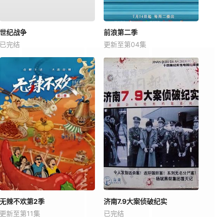
世纪战争
前浪第二季
已完结
更新至第04集
无辣不欢第2季
济南7.9大案侦破纪实
更新至第11集
已完结