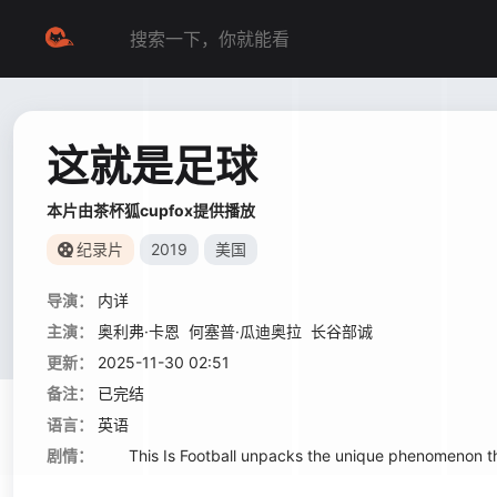
这就是足球
本片由茶杯狐cupfox提供播放
纪录片
2019
美国
导演：
内详
主演：
奥利弗·卡恩
何塞普·瓜迪奥拉
长谷部诚
更新：
2025-11-30 02:51
备注：
已完结
语言：
英语
剧情：
This Is Football unpacks the unique phenomenon that g