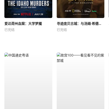
爱达荷州血案：大学梦魇
寻迹庞贝古城：与汤姆·希德勒斯顿同行
已完结
已完结