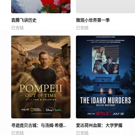
袁腾飞讲历史
微观小世界第一季
已完结
已完结
寻迹庞贝古城：与汤姆·希德勒斯顿同行
爱达荷州血案：大学梦魇
已完结
已完结