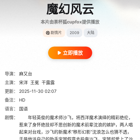
魔幻风云
本片由茶杯狐cupfox提供播放
剧情片
2009
大陆
立即播放
导演：
麻又台
主演：
宋洋
王冕
干露露
更新：
2025-11-30 02:07
备注：
HD
语言：
国语
剧情：
年轻英俊的魔术师沙飞，将西洋魔术演绎的精彩绝伦，
惹来了身怀绝技却不思创新的魔术前辈沈浪的嫉妒，两人唱
起来对台戏，沙飞的新魔术“移形幻影”沈浪怎么也猜不透，
于是他派自己的助手宝琴假意去投奔沙飞，宝琴却爱上了沙