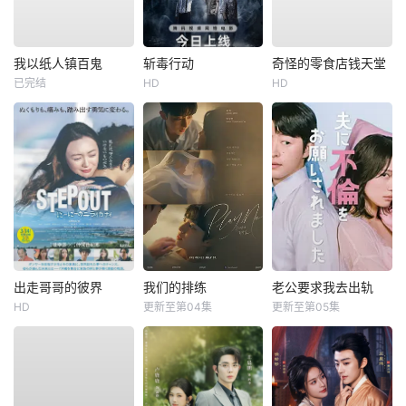
我以纸人镇百鬼
斩毒行动
奇怪的零食店钱天堂
已完结
HD
HD
出走哥哥的彼界
我们的排练
老公要求我去出轨
HD
更新至第04集
更新至第05集