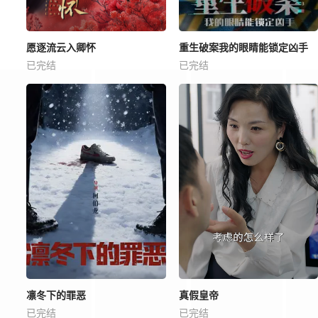
愿逐流云入卿怀
重生破案我的眼睛能锁定凶手
已完结
已完结
凛冬下的罪恶
真假皇帝
已完结
已完结