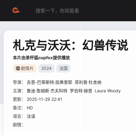
札克与沃沃：幻兽传说
本片由茶杯狐cupfox提供播放
剧情片
2024
法国
导演：
吉恩-巴蒂斯特·屈弗里耶
菲利普·杜舍纳
主演：
鲁迪·詹姆斯·杰夫科特
罗伯特·赫恩
Laura Woody
更新：
2025-11-29 22:41
备注：
HD
语言：
法语
剧情：