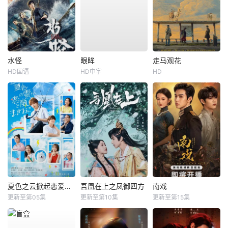
水怪
眼眸
走马观花
HD国语
HD中字
HD
夏色之云掀起恋爱与风暴
吾凰在上之凤御四方
南戏
更新至第05集
更新至第10集
更新至第15集