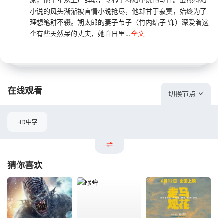
小说的风头渐渐被言情小说抢尽，他却甘于寂寞，始终为了
理想笔耕不辍。朔太郎的妻子节子（竹内结子 饰）深爱着这
个有些天然呆的丈夫，她白日里...
全文
在线观看
切换节点
HD中字
猜你喜欢