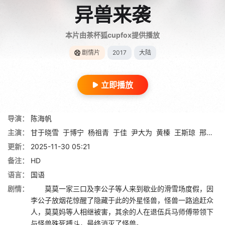
异兽来袭
本片由茶杯狐cupfox提供播放
剧情片
2017
大陆
立即播放
导演：
陈海帆
主演：
甘于晓雪
于博宁
杨祖青
于佳
尹大为
黄榛
王斯琼
邢硕
张
更新：
2025-11-30 05:21
备注：
HD
语言：
国语
剧情：
莫莫一家三口及李公子等人来到歇业的滑雪场度假，因
李公子放烟花惊醒了隐藏于此的外星怪兽，怪兽一路追赶众
人，莫莫妈等人相继被害，其余的人在退伍兵马师傅带领下
与怪兽殊死搏斗，最终消灭了怪兽。