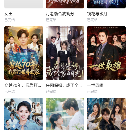
女王
月老劝合我劝分
镜花与水月
已完结
已完结
已完结
穿越70年，我靠打猎养全家
庄园保姆，成了全家白月光
一世枭雄
已完结
已完结
已完结