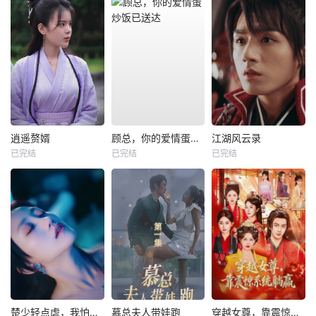
逍遥赘婿
顾总，你的爱情蛋炒饭已送达
江湖风云录
已完结
已完结
已完结
楚少轻点虐，我怕夫人受不住
慕总夫人带娃跑
穿越女尊，靠震惊系统躺赢