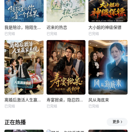
我是陪诊，陪陌生的你等一个结果
迟来的热恋
大小姐的神级保镖
已完结
已完结
已完结
离婚后激活人生赢家系统
寿宴掀桌，隐忍四年我封神
风从海底来
已完结
已完结
已完结
正在热播
更多