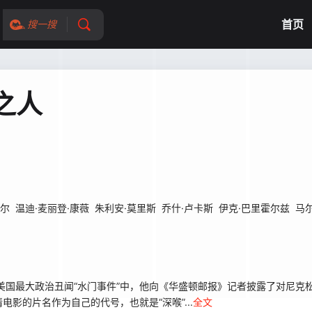
首页
搜一搜
之人
豪尔
温迪·麦丽登·康薇
朱利安·莫里斯
乔什·卢卡斯
伊克·巴里霍尔兹
马
国最大政治丑闻“水门事件”中，他向《华盛顿邮报》记者披露了对尼克
影的片名作为自己的代号，也就是“深喉”...
全文