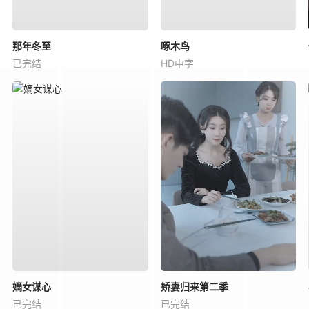
那年冬至
啄木鸟
已完结
HD中字
嫡女谋心
娇妻归来第二季
已完结
已完结