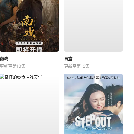
南戏
盲盒
更新至第13集
更新至第12集