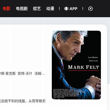
电影
电视剧
综艺
动漫
APP
尔顿·索克斯
凯特·沃什
汤姆·塞兹摩尔
布鲁斯·格林伍德
埃迪·马森
诺亚
松总统不利的线报，从而导致尼