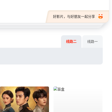
好影片，与好朋友一起分享
线路二
线路一