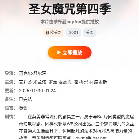
圣女魔咒第四季
本片由茶杯狐cupfox提供播放
欧美剧
2001
美国
立即播放
导演：
迈克尔·舒尔茨
主演：
艾莉莎·米兰诺
罗丝·麦高恩
霍莉·玛丽·库姆斯
更新：
2025-11-30 01:24
备注：
已完结
语言：
英语
剧情：
在英美非常流行的剧集之一，属于与Buffy同类型的魔届
奇幻电视剧，同样也都是WB公司出品。三个魅力非凡的女巫
在普通人生活面具下，运用超凡的法术对抗邪恶黑暗力量的
故事。音乐剧情都可圈可点。by:meijubar.net