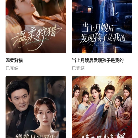
温柔狩猎
当上月嫂后发现孩子是我的
已完结
已完结