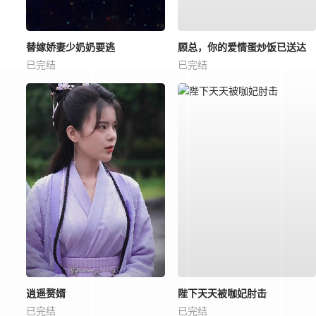
替嫁娇妻少奶奶要逃
顾总，你的爱情蛋炒饭已送达
已完结
已完结
逍遥赘婿
陛下天天被咖妃肘击
已完结
已完结