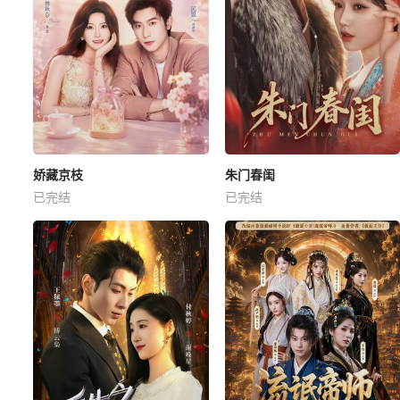
娇藏京枝
朱门春闺
已完结
已完结