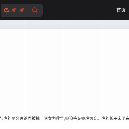
首页
搜一搜
虎的爪牙理论而被擒。阿女为救华,被迫答允嫁虎为妾。虎的长子宋明东