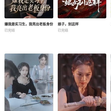
嫌我是实习生，我亮出老板身份
娘子，别这样
已完结
已完结