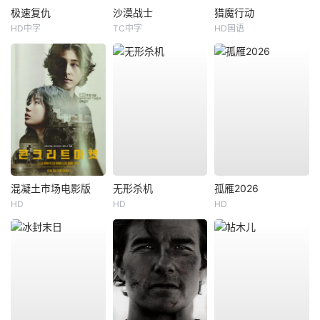
极速复仇
沙漠战士
猎魔行动
HD中字
TC中字
HD国语
混凝土市场电影版
无形杀机
孤雁2026
HD
HD
HD