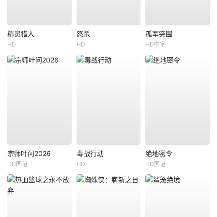
精灵猎人
怒杀
孤军突围
HD
HD
HD中字
宗师叶问2026
毒战行动
绝地密令
HD国语
HD
HD国语