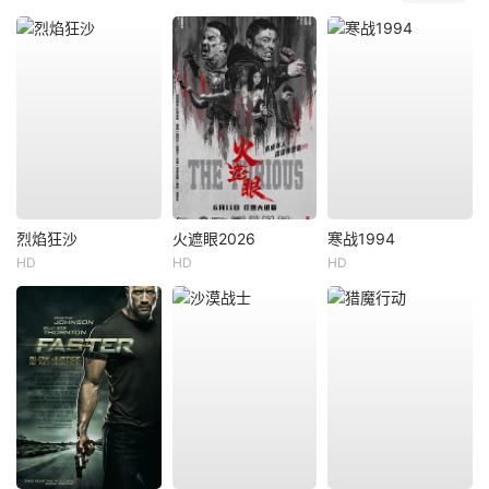
烈焰狂沙
火遮眼2026
寒战1994
HD
HD
HD