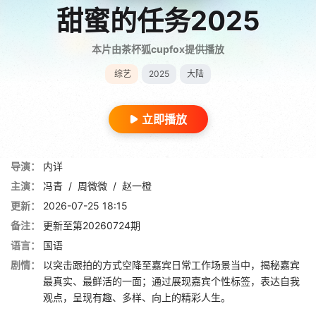
甜蜜的任务2025
本片由茶杯狐cupfox提供播放
综艺
2025
大陆
立即播放
导演：
内详
主演：
冯青
/
周微微
/
赵一橙
更新：
2026-07-25 18:15
备注：
更新至第20260724期
语言：
国语
剧情：
以突击跟拍的方式空降至嘉宾日常工作场景当中，揭秘嘉宾
最真实、最鲜活的一面；通过展现嘉宾个性标签，表达自我
观点，呈现有趣、多样、向上的精彩人生。