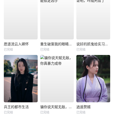
愿逐流云入卿怀
重生破案我的眼睛能锁定凶手
说好的抓鬼给实习证明，咋成判官了
已完结
已完结
已完结
兵王的都市生活
骗你说天赋无敌，你真暴力成帝
逍遥赘婿
已完结
已完结
已完结