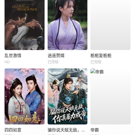
乱世激情
逍遥赘婿
栀栀复栀栀
HD
已完结
已完结
四四如意
骗你说天赋无敌，你真暴力成帝
帝霸