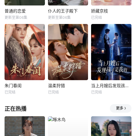
普通的恋爱
仆人的王子殿下
娇藏京枝
更新至第06集
更新至第06集
已完结
朱门春闺
温柔狩猎
当上月嫂后发现孩子是我的
已完结
已完结
已完结
正在热播
更多