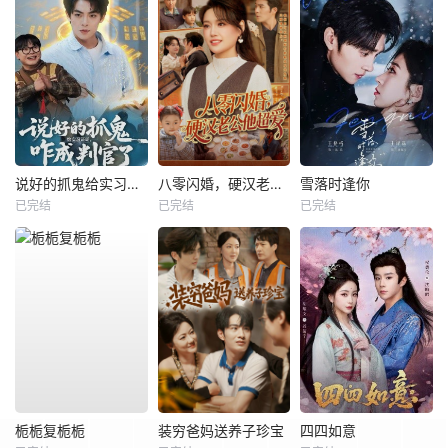
说好的抓鬼给实习证明，咋成判官了
八零闪婚，硬汉老公他超爱
雪落时逢你
已完结
已完结
已完结
栀栀复栀栀
装穷爸妈送养子珍宝
四四如意