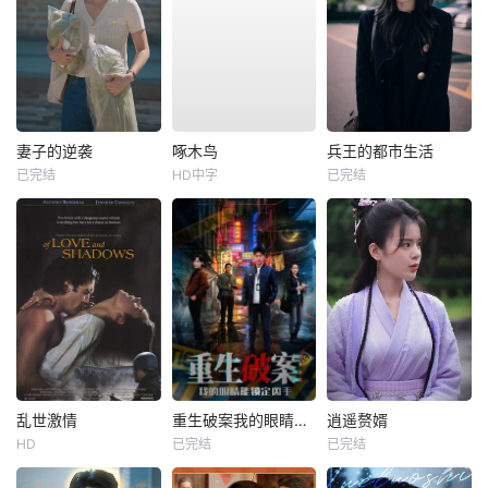
妻子的逆袭
啄木鸟
兵王的都市生活
已完结
HD中字
已完结
乱世激情
重生破案我的眼睛能锁定凶手
逍遥赘婿
HD
已完结
已完结