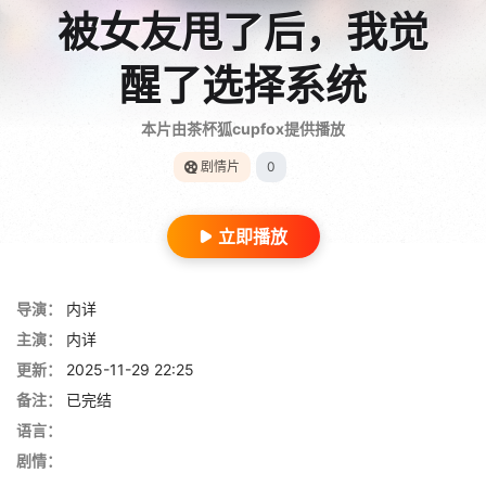
被女友甩了后，我觉
醒了选择系统
本片由茶杯狐cupfox提供播放
剧情片
0
立即播放
导演：
内详
主演：
内详
更新：
2025-11-29 22:25
备注：
已完结
语言：
剧情：