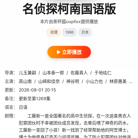
名侦探柯南国语版
本片由茶杯狐cupfox提供播放
动漫
1996
日本
立即播放
导演：
儿玉兼嗣
/
山本泰一郎
/
佐藤真人
/
于地纮仁
主演：
高山南
/
山崎和佳奈
/
神谷明
/
小山力也
/
林原惠美
/
山
更新：
2026-08-01 20:15
备注：
更新至第1269集
语言：
日语
剧情：
工藤新一是全国著名的高中生侦探，在一次追查黑衣人
犯罪团伙时不幸被团伙成员发现，击晕后喂了神奇的药水，
工藤新一变回了小孩！新一找到了经常帮助他的阿笠博士，
博士为他度身打造不少间谍武器。为了防止犯罪团伙对他进