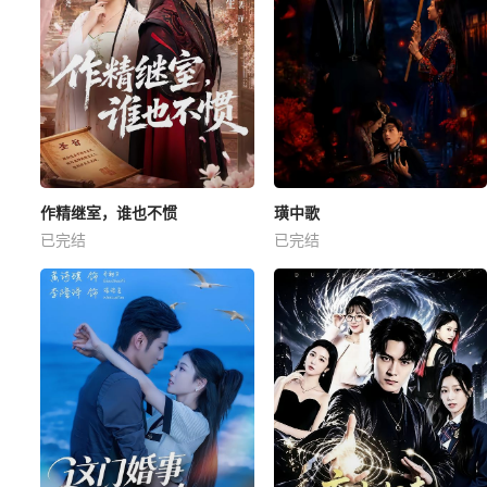
作精继室，谁也不惯
璜中歌
已完结
已完结