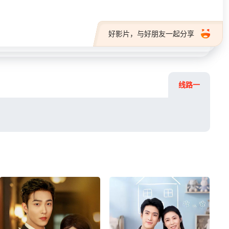
好影片，与好朋友一起分享
线路一