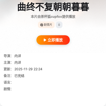
曲终不复朝朝暮暮
本片由茶杯狐cupfox提供播放
剧情片
0
立即播放
导演：
内详
主演：
内详
更新：
2025-11-29 22:24
备注：
已完结
语言：
剧情：