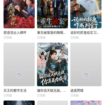
愿逐流云入卿怀
重生破案我的眼睛能锁定凶手
说好的抓鬼给实习证明，咋成判官了
已完结
已完结
已完结
兵王的都市生活
骗你说天赋无敌，你真暴力成帝
逍遥赘婿
已完结
已完结
已完结