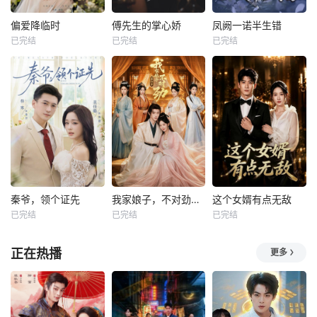
偏爱降临时
傅先生的掌心娇
凤阙一诺半生错
已完结
已完结
已完结
秦爷，领个证先
我家娘子，不对劲第四季
这个女婿有点无敌
已完结
已完结
已完结
正在热播
更多