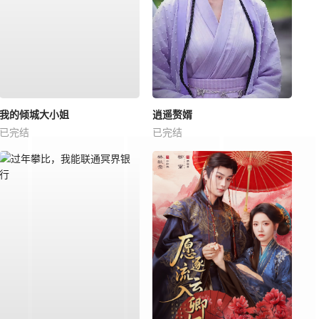
我的倾城大小姐
逍遥赘婿
已完结
已完结