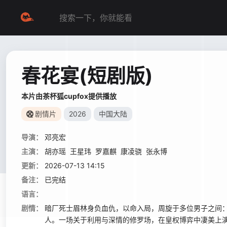
春花宴(短剧版)
本片由茶杯狐cupfox提供播放
剧情片
2026
中国大陆
导演：
邓亮宏
主演：
胡亦瑶
王星玮
罗嘉麒
康凌骁
张永博
更新：
2026-07-13 14:15
备注：
已完结
语言：
剧情：
暗厂死士眉林身负血仇，以命入局，周旋于多位男子之间
人。一场关于利用与深情的修罗场，在皇权博弈中凄美上