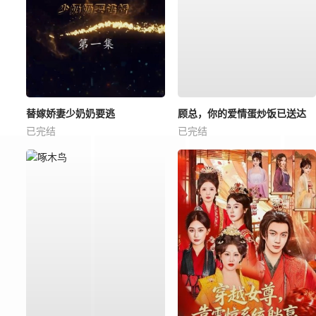
替嫁娇妻少奶奶要逃
顾总，你的爱情蛋炒饭已送达
已完结
已完结