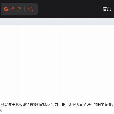
首页
搜一搜
：她是疯王慕容璟和最锋利的杀人利刃，也是阴狠大皇子眼中的旧梦替身
演。