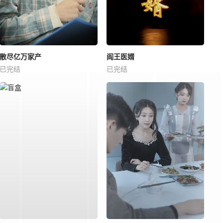
散尽亿万家产
阎王医婿
已完结
已完结