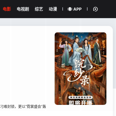
电影
电视剧
综艺
动漫
APP
刁难封锁，更以“霓裳盛会”轰