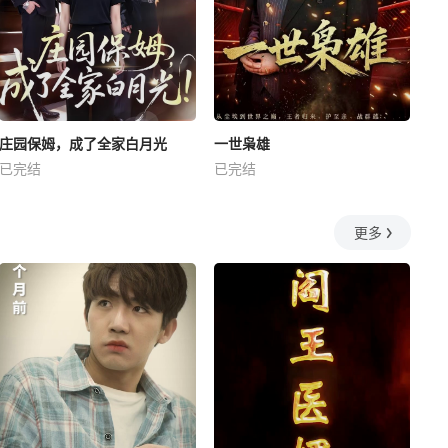
庄园保姆，成了全家白月光
一世枭雄
已完结
已完结
更多