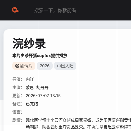
浣纱录
本片由茶杯狐cupfox提供播放
剧情片
2026
中国大陆
导演：
内详
主演：
蒙恩
胡丹丹
更新：
2026-07-07 13:15
备注：
已完结
语言：
剧情：
现代医学博士李云河穿越成周家赘婿，成为周家复兴御贡“
动朝野，助香云纱重夺贡品殊荣。在协助皇帝赵云卓粉碎