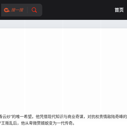
首页
搜一搜
香云纱”的唯一希望。他凭借现代知识与商业奇谋，对抗权贵情敌陆奇峰的
宁王叛乱后，他从卑微赘婿蜕变为一代传奇。