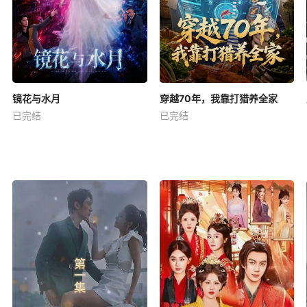
镜花与水月
穿越70年，我靠打猎养全家
已完结
已完结