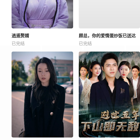
逍遥赘婿
顾总，你的爱情蛋炒饭已送达
已完结
已完结