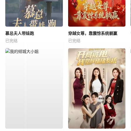
慕总夫人带娃跑
穿越女尊，靠震惊系统躺赢
已完结
已完结