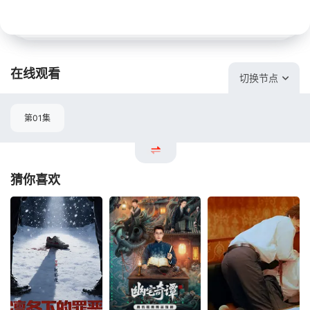
在线观看
切换节点
第01集
猜你喜欢