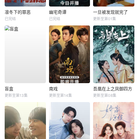
凛冬下的罪恶
幽宅奇谭
一旦被发现就完了
已完结
已完结
更新至第01集
盲盒
南戏
吾凰在上之凤御四方
更新至第13集
更新至第14集
更新至第08集