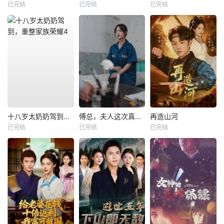
已完结
已完结
已完结
十八岁太奶奶驾到，重整家族荣耀4
傅总，夫人这次真的死了
再造山河
已完结
已完结
已完结