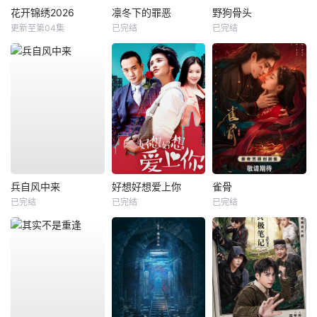
花开锦绣2026
凛冬下的罪恶
野狗骨头
更新至第04集
已完结
已完结
兵自风中来
好想好想爱上你
雀骨
已完结
已完结
已完结