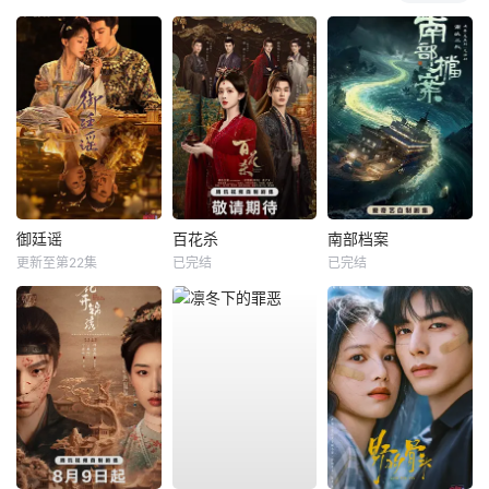
御廷谣
百花杀
南部档案
更新至第22集
已完结
已完结