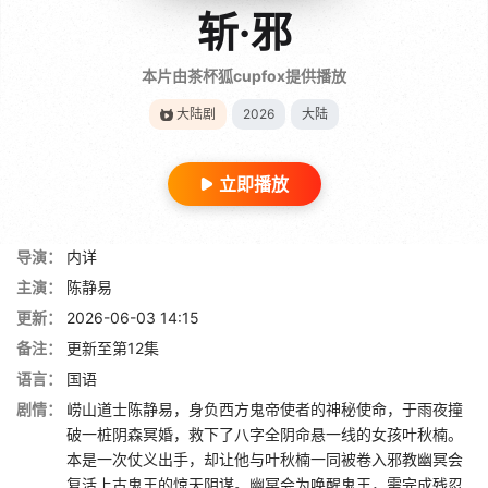
斩·邪
本片由茶杯狐cupfox提供播放
大陆剧
2026
大陆
立即播放
导演：
内详
主演：
陈静易
更新：
2026-06-03 14:15
备注：
更新至第12集
语言：
国语
剧情：
崂山道士陈静易，身负西方鬼帝使者的神秘使命，于雨夜撞
破一桩阴森冥婚，救下了八字全阴命悬一线的女孩叶秋楠。
本是一次仗义出手，却让他与叶秋楠一同被卷入邪教幽冥会
复活上古鬼王的惊天阴谋。幽冥会为唤醒鬼王，需完成残忍