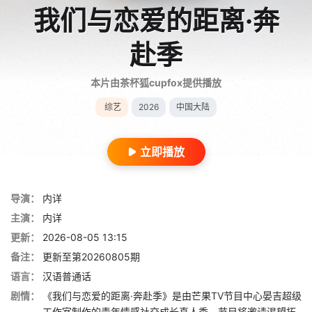
我们与恋爱的距离·奔
赴季
本片由茶杯狐cupfox提供播放
综艺
2026
中国大陆
立即播放
导演：
内详
主演：
内详
更新：
2026-08-05 13:15
备注：
更新至第20260805期
语言：
汉语普通话
剧情：
《我们与恋爱的距离·奔赴季》是由芒果TV节目中心晏吉超级
工作室制作的青年情感社交成长真人秀。节目将邀请渴望拓