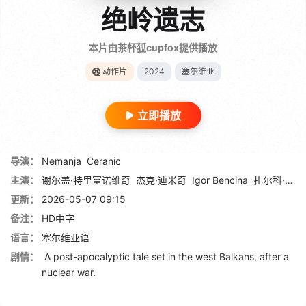
绝岭遗志
本片由茶杯狐cupfox提供播放
动作片
2024
塞尔维亚
立即播放
导演：
Nemanja
Ceranic
主演：
谢尔盖·特里富诺维奇
杰克·迪米奇
Igor Bencina
扎尔科·劳舍维奇
更新：
2026-05-07 09:15
备注：
HD中字
语言：
塞尔维亚语
剧情：
A post-apocalyptic tale set in the west Balkans, after a
nuclear war.