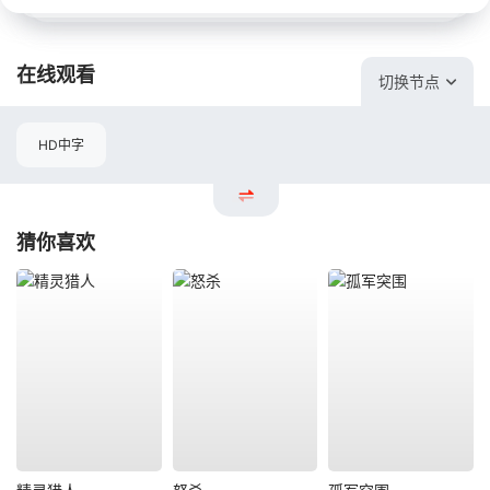
在线观看
切换节点
HD中字
猜你喜欢