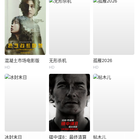
混凝土市场电影版
无形杀机
孤雁2026
HD
HD
HD
冰封末日
碟中谍8：最终清算
帖木儿