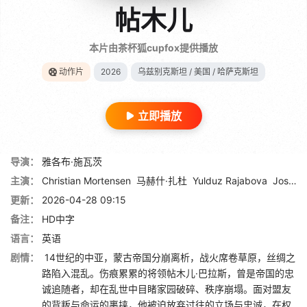
帖木儿
本片由茶杯狐cupfox提供播放
动作片
2026
乌兹别克斯坦 / 美国 / 哈萨克斯坦
立即播放
导演：
雅各布·施瓦茨
主演：
Christian Mortensen
马赫什·扎杜
Yulduz Rajabova
Joshua Jo
更新：
2026-04-28 09:15
备注：
HD中字
语言：
英语
剧情：
14世纪的中亚，蒙古帝国分崩离析，战火席卷草原，丝绸之
路陷入混乱。伤痕累累的将领帖木儿·巴拉斯，曾是帝国的忠
诚追随者，却在乱世中目睹家园破碎、秩序崩塌。面对盟友
的背叛与命运的裹挟，他被迫放弃过往的立场与忠诚，在权