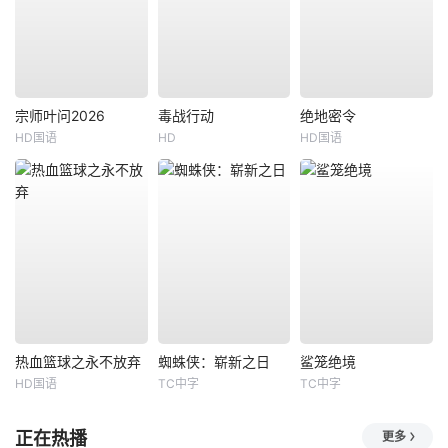
宗师叶问2026
毒战行动
绝地密令
HD国语
HD
HD国语
热血篮球之永不放弃
蜘蛛侠：崭新之日
鲨笼绝境
HD国语
TC中字
TC中字
正在热播
更多