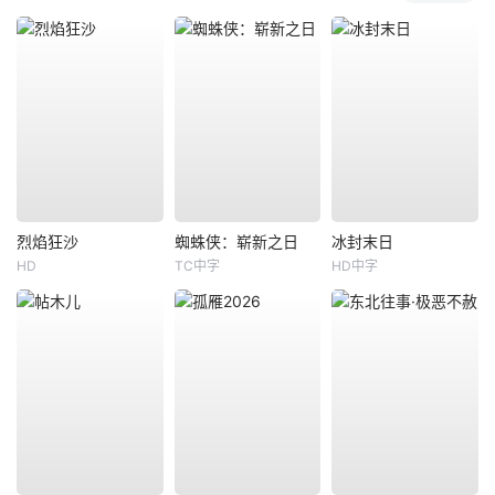
烈焰狂沙
蜘蛛侠：崭新之日
冰封末日
HD
TC中字
HD中字