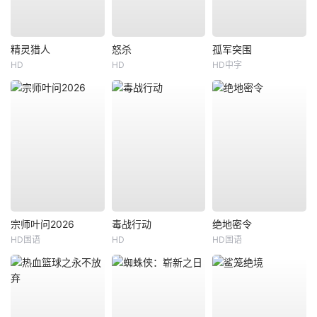
精灵猎人
怒杀
孤军突围
HD
HD
HD中字
宗师叶问2026
毒战行动
绝地密令
HD国语
HD
HD国语