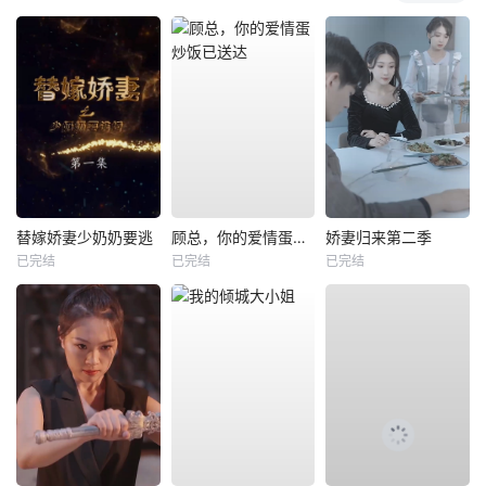
替嫁娇妻少奶奶要逃
顾总，你的爱情蛋炒饭已送达
娇妻归来第二季
已完结
已完结
已完结