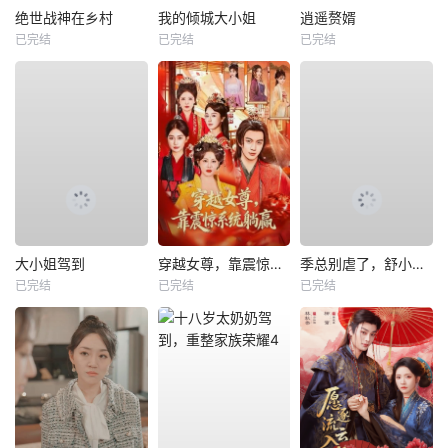
绝世战神在乡村
我的倾城大小姐
逍遥赘婿
已完结
已完结
已完结
大小姐驾到
穿越女尊，靠震惊系统躺赢
季总别虐了，舒小姐已嫁人
已完结
已完结
已完结