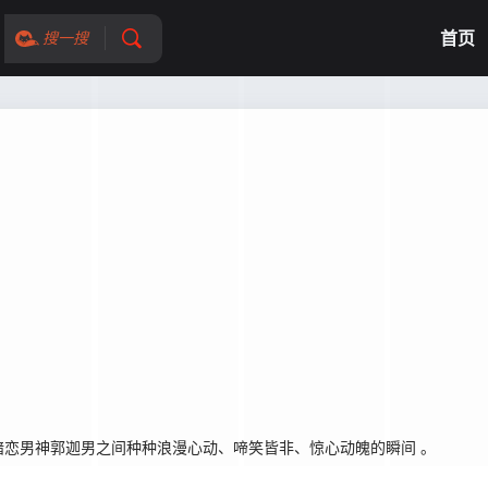
首页
搜一搜
男神郭迦男之间种种浪漫心动、啼笑皆非、惊心动魄的瞬间 。