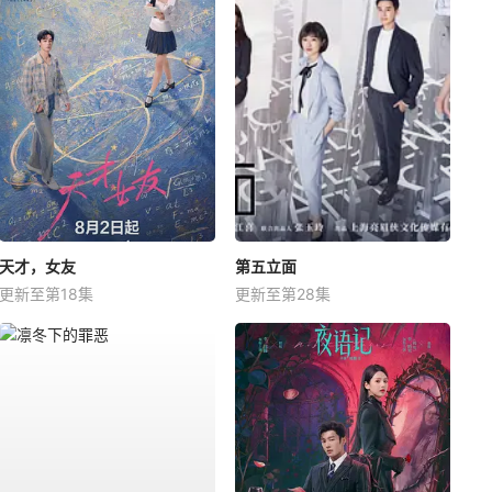
天才，女友
第五立面
更新至第18集
更新至第28集