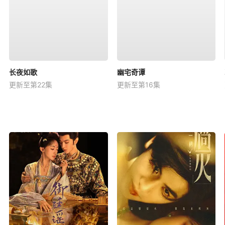
长夜如歌
幽宅奇谭
更新至第22集
更新至第16集