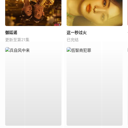
御廷谣
这一秒过火
更新至第21集
已完结