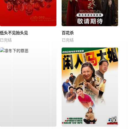
低头不见抬头见
百花杀
已完结
已完结