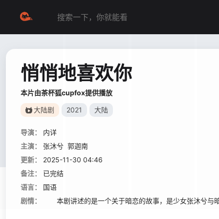
悄悄地喜欢你
本片由茶杯狐cupfox提供播放
大陆剧
2021
大陆
导演：
内详
主演：
张沐兮
郭迦南
更新：
2025-11-30 04:46
备注：
已完结
语言：
国语
剧情：
本剧讲述的是一个关于暗恋的故事，是少女张沐兮与暗恋