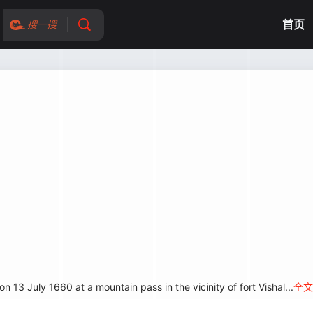
首页
搜一搜
13 July 1660 at a mountain pass in the vicinity of fort Vishal...
全文