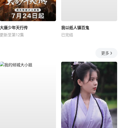
大唐少年天行传
我以纸人镇百鬼
更新至第12集
已完结
更多