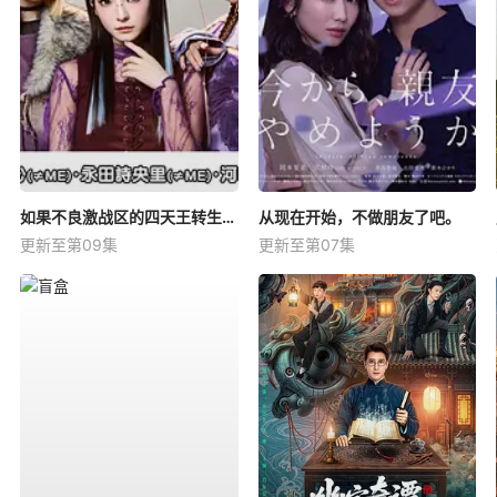
如果不良激战区的四天王转生成了偶像团体？
从现在开始，不做朋友了吧。
更新至第09集
更新至第07集