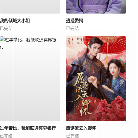
我的倾城大小姐
逍遥赘婿
已完结
已完结
过年攀比，我能联通冥界银行
愿逐流云入卿怀
已完结
已完结