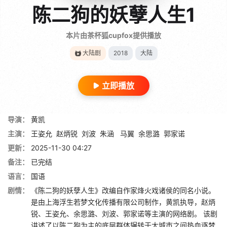
陈二狗的妖孽人生1
本片由茶杯狐cupfox提供播放
大陆剧
2018
大陆
立即播放
导演：
黄凯
主演：
王姿允
赵炳锐
刘波
朱涵
马翼
余思潞
郭家诺
更新：
2025-11-30 04:27
备注：
已完结
语言：
国语
剧情：
《陈二狗的妖孽人生》改编自作家烽火戏诸侯的同名小说。
是由上海浮生若梦文化传播有限公司制作，黄凯执导，赵炳
锐、王姿允、余思潞、刘波、郭家诺等主演的网络剧。 该剧
讲述了以陈二狗为主的底层群体辗转于大城市之间热血逐梦