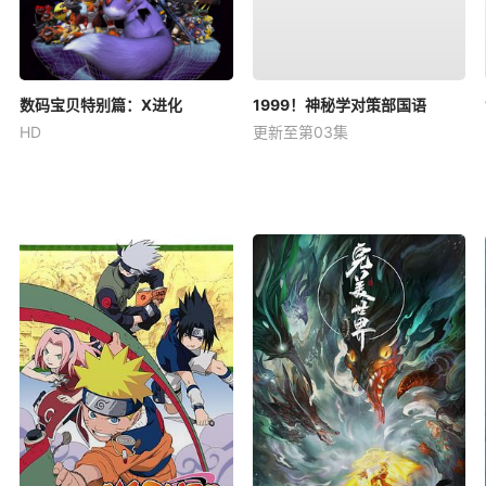
数码宝贝特别篇：X进化
1999！神秘学对策部国语
HD
更新至第03集