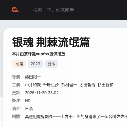
银魂 荆棘流氓篇
本片由茶杯狐cupfox提供播放
动漫
2023
日本
导演：
藤田阳一
主演：
中井和哉
千叶进步
铃村健一
太田哲治
杉田智和
更新：
2025-11-29 23:02
备注：
HD
语言：
日语
剧情：
真選組魔鬼副長——土方十四郎的身邊來了一個名叫佐佐木