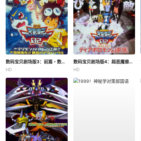
数码宝贝剧场版3：前篇・数码兽飓风登陆！！后篇・超绝进化！
数码宝贝剧场版4：超恶魔兽的反击
HD
HD