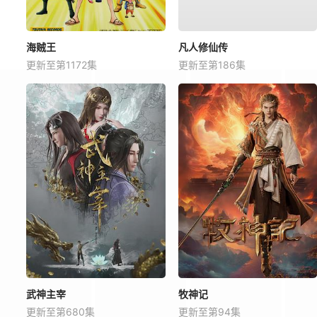
海贼王
凡人修仙传
更新至第1172集
更新至第186集
武神主宰
牧神记
更新至第680集
更新至第94集