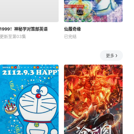
1999！神秘学对策部英语
仙履奇缘
更新至第03集
已完结
更多