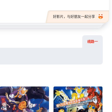
好影片，与好朋友一起分享
线路一