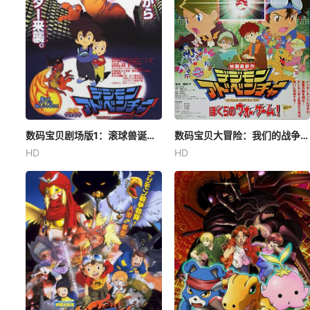
数码宝贝剧场版1：滚球兽诞生之谜
数码宝贝大冒险：我们的战争游戏！
HD
HD