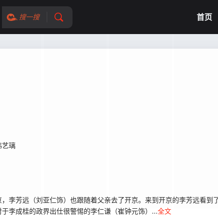
首页
搜一搜
韩艺璃
，李芳远（刘亚仁饰）也跟随着父亲去了开京。来到开京的李芳远看到了
于李成桂的政界出仕很警惕的李仁谦（崔钟元饰）...
全文