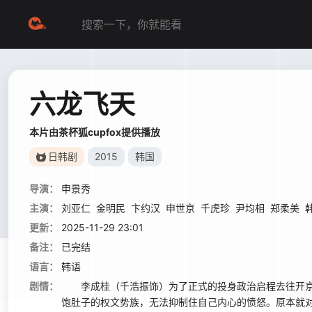
六龙飞天
本片由茶杯狐cupfox提供播放
日韩剧
2015
韩国
导演：
申景秀
主演：
刘亚仁
金明民
卞约汉
申世京
千虎珍
尹均相
郑柔美
更新：
2025-11-29 23:01
备注：
已完结
语言：
韩语
剧情：
李成桂（千浩振饰）为了正式的投身政治启程去往开京
饱肚子的权文势族，无法抑制住自己内心的愤怒。原本就对